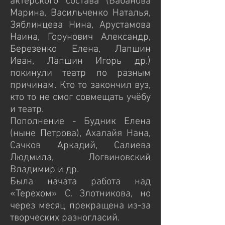
актерского состава (Бабанова
Марина, Васильченко Наталья,
Зяблинцева Нина, Арустамова
Наина, Горунович Александр,
Березенко Елена, Лапшин
Иван, Лапшин Игорь др.)
покинули театр по разным
причинам. Кто то закончил вуз,
кто то не смог совмещать учёбу
и театр.
Пополнение - Будник Елена
(ныне Петрова), Ахалайя Нана,
Сачков Аркадий, Салиева
Людмила, Логвиновский
Владимир и др.
Была начата работа над
«Терехом» С. Злотникова, но
через месяц прекращена из-за
творческих разногласий.