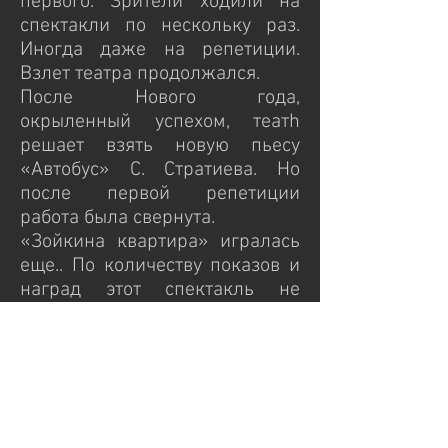
первого. Зрители ходили на
спектакли по нескольку раз.
Иногда даже на репетиции.
Взлет театра продолжался.
После Нового года,
окрыленный успехом, театh
решает взять новую пьесу
«Автобус» С. Стратиева. Но
после первой репетиции
работа была свернута.
«Зойкина квартира» игралась
еще.. По количеству показов и
наград этот спектакль не
имеел равныхв ближайшие
годы.
Пополнение весны 1986 г
Некрасова Марина, Гаранцева
Лариса, Сушкова(теперь
Митасова) Ирина.