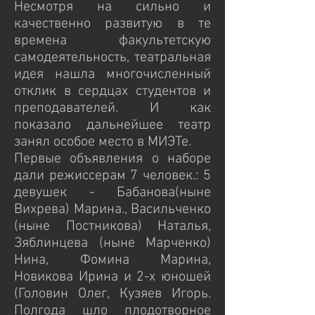
Несмотря на сильно и
качественно развитую в те
времена факультетскую
самодеятельность, театральная
идея нашла многочисленный
отклик в сердцах студентов и
преподавателей. И как
показало дальнейшее театр
занял особое место в МИЭТе.
Первые объявления о наборе
дали режиссерам 7 человек.: 5
девушек - Бабанова(ныне
Вихрева) Марина., Васильченко
(ныне Постникова) Наталья,
Зяблинцева (ныне Марченко)
Нина, Фомина Марина,
Новикова Ирина и 2-х юношей
(Головин Олег, Кузяев Игорь.
Полгода шло плодотворное