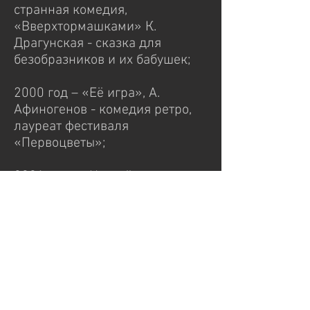
странная комедия,
«Вверхтормашками» К.
Драгунская - сказка для
безобразников и их бабушек;
2000 год – «Её игра», А.
Афиногенов - комедия ретро,
лауреат фестиваля
«Первоцветы»;
2001 год – «Недотёпино
королевство», Л. Устинов -
музыкальная сказка,
«Новогодний поросёнок»
(ремейк), С. Козлов -
новогодний мюзикл;
2002 год – «Бес…», А. Иванов -
театр безвременья, лауреат