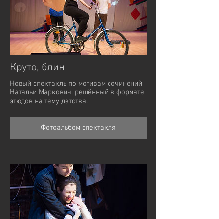
Круто, блин!
Новый спектакль по мотивам сочинений
Натальи Маркович, решённый в формате
этюдов на тему детства.
Фотоальбом спектакля