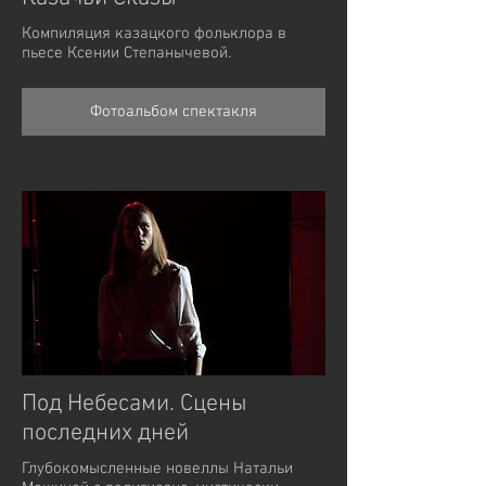
Компиляция казацкого фольклора в
пьесе Ксении Степанычевой.
Фотоальбом спектакля
Под Небесами. Сцены
последних дней
Глубокомысленные новеллы Натальи