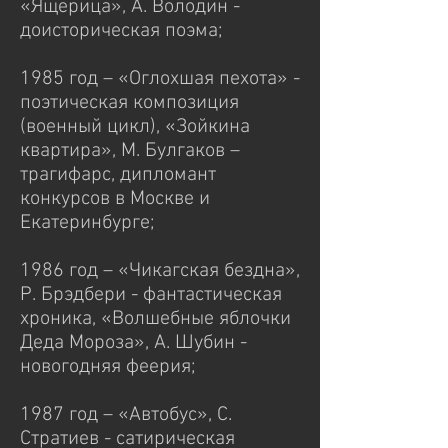
«Ящерица», А. Володин -
доисторическая поэма;
1985 год – «Оглохшая пехота» -
поэтическая композиция
(военный цикл), «Зойкина
квартира», М. Булгаков –
трагифарс, дипломант
конкурсов в Москве и
Екатеринбурге;
1986 год – «Чикагская бездна»,
Р. Брэдбери - фантастическая
хроника, «Волшебные яблочки
Деда Мороза», А. Шубин -
новогодняя феерия;
1987 год – «Автобус», С.
Стратиев - сатирическая