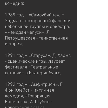
комедия;
1989 год – «Самоубийца», Н.
Эрдман - похоронный фарс для
небольшой труппы и оркестра,
«Чемодан чепухи», Л.
Петрушевская - таинственная
история;
1991 год – «Старуха», Д. Хармс
- сценические игры, лауреат
фестиваля «Театральные
встречи» в Екатеринбурге;
1992 год – «Амфитрион», Г.
Фон Клейст - интимная
комедия, «Говорящая
Капелька», А. Шубин -
новогодняя сказка;