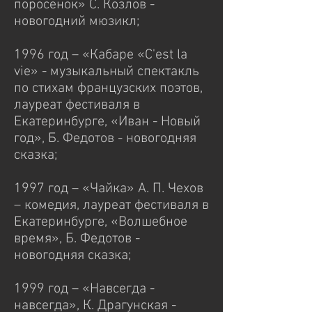
поросенок» С. Козлов -
новогодний мюзикл;
1996 год – «Кабаре «C'est la
vie» - музыкальный спектакль
по стихам французских поэтов,
лауреат фестиваля в
Екатеринбурге, «Иван - Новый
год», Б. Федотов - новогодняя
сказка;
1997 год – «Чайка» А. П. Чехов
– комедия, лауреат фестиваля в
Екатеринбурге, «Волшебное
время», Б. Федотов -
новогодняя сказка;
1999 год – «Навсегда -
навсегда», К. Драгунская -