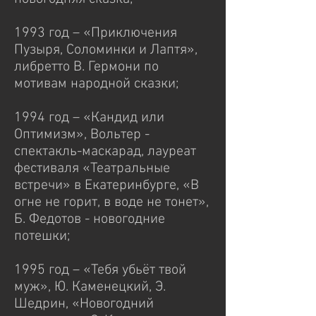
1993 год – «Приключения
Пузыря, Соломинки и Лаптя»,
либретто В. Гермони по
мотивам народной сказки;
1994 год – «Кандид или
Оптимизм», Вольтер -
спектакль-маскарад, лауреат
фестиваля «Театральные
встречи» в Екатеринбурге, «В
огне не горит, в воде не тонет»,
Б. Федотов - новогодние
потешки;
1995 год – «Тебя убьёт твой
муж», Ю. Каменецкий, Э.
Шедрин, «Новогодний